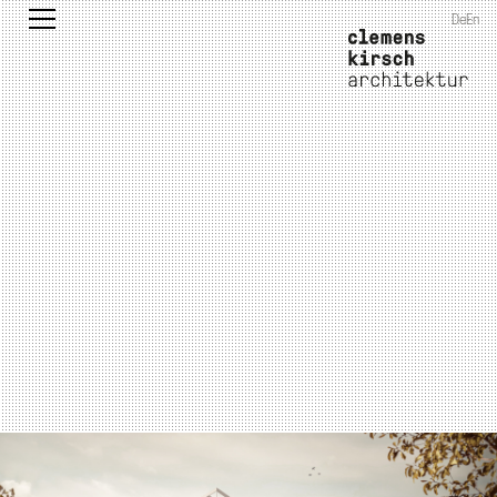
De
En