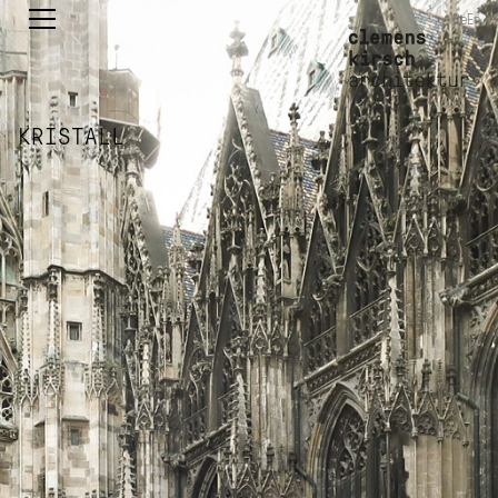
De
En
KRISTALL