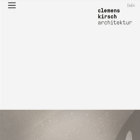
De
En