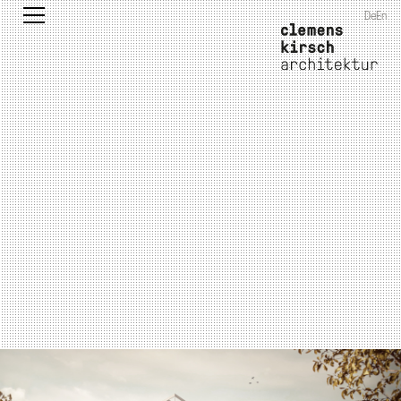
De
En