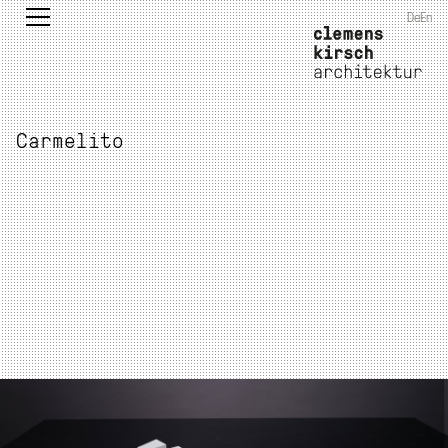
De
En
Carmelito