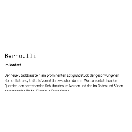
Bernoulli
Im Kontext
Der neue Stadtbaustein am prominenten Eckgrundstück der geschwungenen
Bernoullistraße, tritt als Vermittler zwischen dem im Westen entstehenden
Quartier, den bestehenden Schulbauten im Norden und den im Osten und Süden
angrenzenden Wohn-Riegeln in Erscheinung.
Geleitet von diesem städtebaulichen Ansatz und zugunsten eines verringerten
Fußabdruckes wurde die Konzeption der vorgelegten Machbarkeitsstudie (zwei
Riegel) weiterentwickelt und geschärft. Drei Baukörper, zwei von ihnen
verbunden durch eine zweigeschossige Sockelzone, positionieren sich auf dem
Areal und ermöglichen ein Öffnen der Baustruktur Richtung Schrödingerplatz.