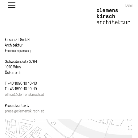
De
En
kirsch ZT GmbH
Architektur
Freiraumplanung
Schwedenplatz 2/64
1010 Wien
Österreich
T +43 1890 10 10-10
F +43 1890 10 10-19
office@clemenskirsch.at
Pressekontakt:
press@clemenskirsch.at