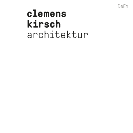
De
En