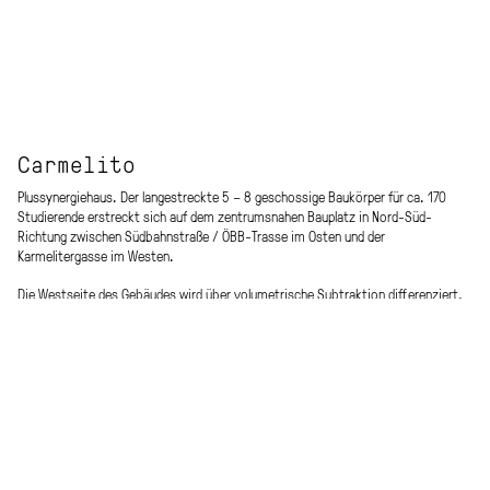
Carmelito
Plussynergiehaus. Der langestreckte 5 – 8 geschossige Baukörper für ca. 170
Studierende erstreckt sich auf dem zentrumsnahen Bauplatz in Nord-Süd-
Richtung zwischen Südbahnstraße / ÖBB-Trasse im Osten und der
Karmelitergasse im Westen.
Die Westseite des Gebäudes wird über volumetrische Subtraktion differenziert,
um einerseits die Belichtung der Nachbargebäude und andererseits attraktive
Dachterrassen für die Bewohner sicherzustellen.
Die EG-Zone ist durchlässig und offen gestaltet und beherbergt, die
Allgemeinräume (Foyer), das Büro, und den Fahrradraum.
In den darüberliegenden Geschossen befinden sich die Studentenapartments. An
die effiziente Mittelgangerschließung schließen ostseitig doppelgeschossige
„Lounges“ als zusätzliches multifunktionales Raum- und
Kommunikationsangebot (1 Lounge pro Geschoß) an.