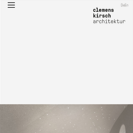
De
En