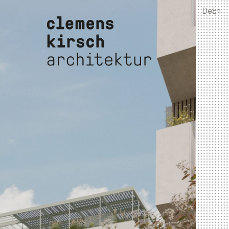
De
En