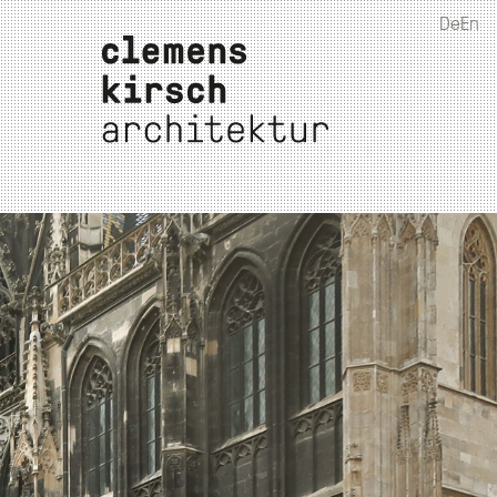
De
En