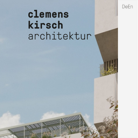
De
En