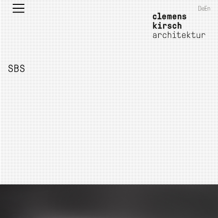
De
En
SBS