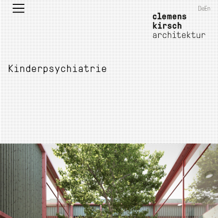
De
En
Kinderpsychiatrie