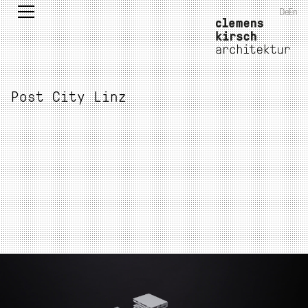
De
En
Post City Linz