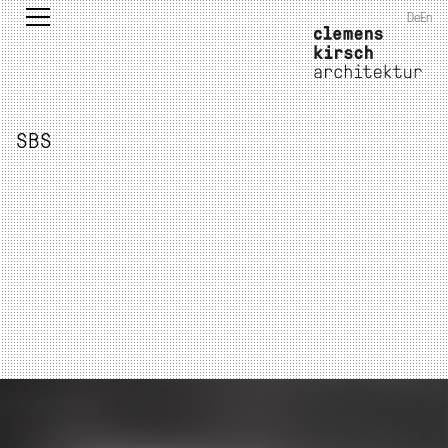
De
En
SBS