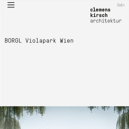
De
En
BORGL Violapark Wien