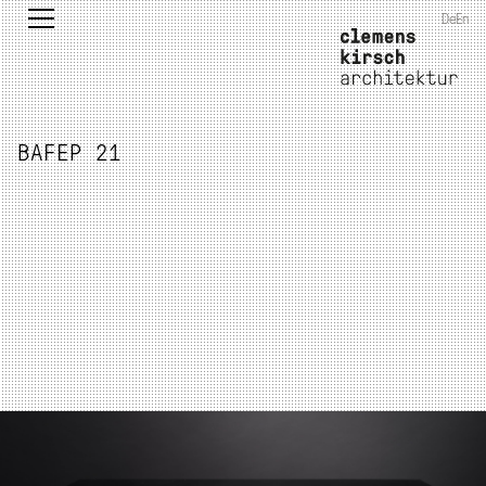
De
En
BAFEP 21