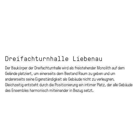
Dreifachturnhalle Liebenau
Der Baukörper der Dreifachturnhalle wird als freistehender Monolith auf dem
Gelände platziert, um einerseits dem Bestand Raum zu geben und um
andererseits seine Eigenständigkeit als Gebäude nicht zu verleugnen.
Gleichzeitig entsteht durch die Positionierung ein intimer Platz, der alle Gebäude
des Ensembles harmonisch miteinander in Bezug setzt.
Das Konzept verbindet eine optimale funktionale Erschließung mit einer
kompakten Anordnung aller Funktionen innerhalb eines schlichten, klar lesbaren
Baukörpers. Der aus Kostengründen angestrebten, hüllflächentechnischen
Einfachheit / Kompaktheit wird der sinnlich-haptisch anregende Einsatz der
verwendeten Materialien entgegengesetzt.
Die Konstruktion des Turnsaales wird in Stahlbauweise ausgeführt. Unterspannte