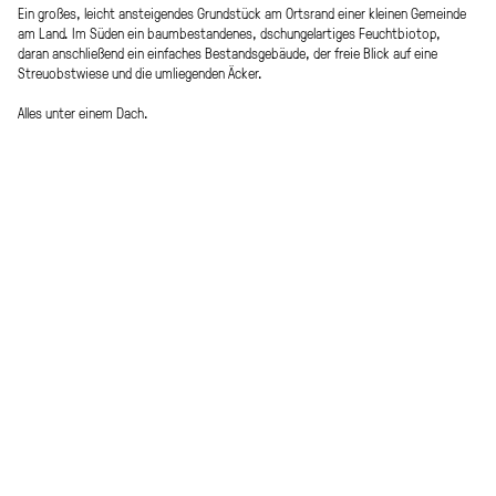
Ein großes, leicht ansteigendes Grundstück am Ortsrand einer kleinen Gemeinde
am Land. Im Süden ein baumbestandenes, dschungelartiges Feuchtbiotop,
daran anschließend ein einfaches Bestandsgebäude, der freie Blick auf eine
Streuobstwiese und die umliegenden Äcker.
Alles unter einem Dach.
Ein großes, quadratisches Flugdach aus Sichtbeton mit eingeschnittenen
Öffnungen beherbergt darunter einen L-förmigen Baukörper und die
zugeordneten Freibereiche.
Intimität und Offenheit: Raumabschlüsse dort, wo man vor neugierigen Blicken
geschützt werden möchte und man eine Wand »zum Anlehnen« im Sinne der
Geborgenheit benötigt. Große, sonnengeschützte Verglasungen dort, wo der
Blick frei in die Natur streifen kann und die Schwelle zwischen innen und außen
verschwimmt…
Verfahrensart
Nutzfläche
Studie
ca. 250 m²
Auftraggeber
Team
privat
Clemens Kirsch
Planung
Download
2014
PDF