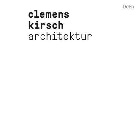
De
En