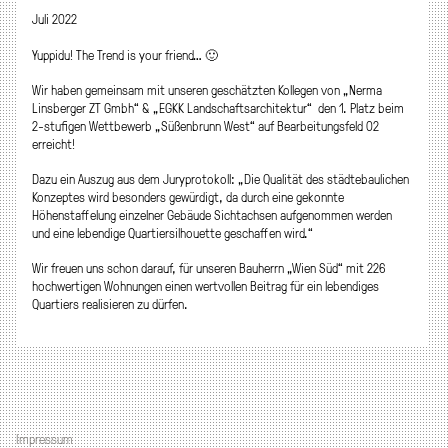
Juli 2022
Yuppidu! The Trend is your friend… 🙂
Wir haben gemeinsam mit unseren geschätzten Kollegen von „Nerma
Linsberger ZT Gmbh“ & „EGKK Landschaftsarchitektur“ den 1. Platz beim
2-stufigen Wettbewerb „Süßenbrunn West“ auf Bearbeitungsfeld 02
erreicht!
Dazu ein Auszug aus dem Juryprotokoll: „Die Qualität des städtebaulichen
Konzeptes wird besonders gewürdigt, da durch eine gekonnte
Höhenstaffelung einzelner Gebäude Sichtachsen aufgenommen werden
und eine lebendige Quartiersilhouette geschaffen wird.“
Wir freuen uns schon darauf, für unseren Bauherrn „Wien Süd“ mit 226
hochwertigen Wohnungen einen wertvollen Beitrag für ein lebendiges
Quartiers realisieren zu dürfen.
Impressum