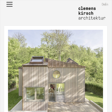
De
En