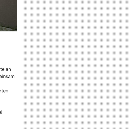
te an
meinsam
erten
e!