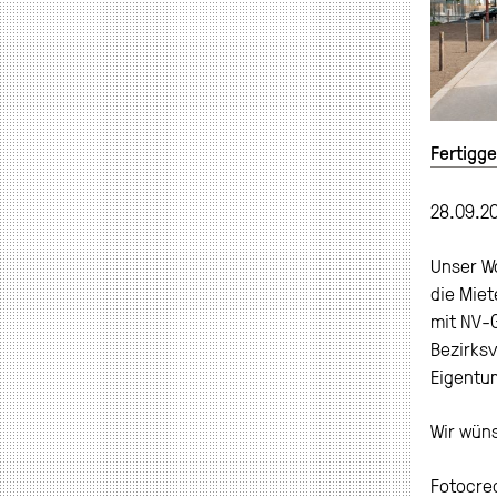
Fertigge
28.09.2
Unser W
die Mie
mit NV-G
Bezirksv
Eigentu
Wir wün
Fotocre