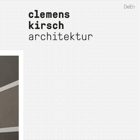
De
En